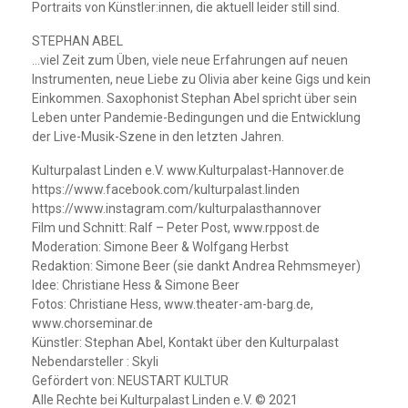
Portraits von Künstler:innen, die aktuell leider still sind.
STEPHAN ABEL
…viel Zeit zum Üben, viele neue Erfahrungen auf neuen
Instrumenten, neue Liebe zu Olivia aber keine Gigs und kein
Einkommen. Saxophonist Stephan Abel spricht über sein
Leben unter Pandemie-Bedingungen und die Entwicklung
der Live-Musik-Szene in den letzten Jahren.
Kulturpalast Linden e.V. www.Kulturpalast-Hannover.de
https://www.facebook.com/kulturpalast.linden
https://www.instagram.com/kulturpalasthannover
Film und Schnitt: Ralf – Peter Post, www.rppost.de
Moderation: Simone Beer & Wolfgang Herbst
Redaktion: Simone Beer (sie dankt Andrea Rehmsmeyer)
Idee: Christiane Hess & Simone Beer
Fotos: Christiane Hess, www.theater-am-barg.de,
www.chorseminar.de
Künstler: Stephan Abel, Kontakt über den Kulturpalast
Nebendarsteller : Skyli
Gefördert von: NEUSTART KULTUR
Alle Rechte bei Kulturpalast Linden e.V. © 2021