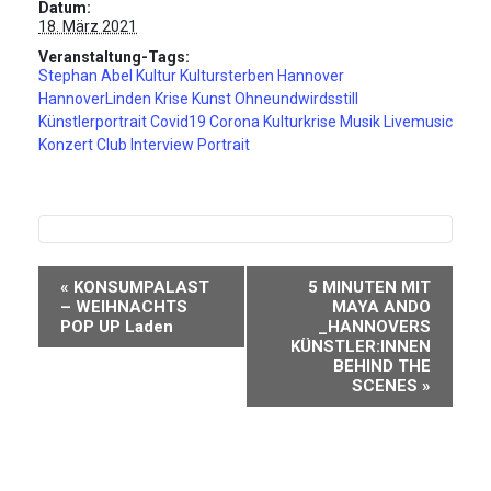
Datum:
18. März 2021
Veranstaltung-Tags:
Stephan Abel Kultur Kultursterben Hannover
HannoverLinden Krise Kunst Ohneundwirdsstill
Künstlerportrait Covid19 Corona Kulturkrise Musik Livemusic
Konzert Club Interview Portrait
Veranstaltung-
«
KONSUMPALAST
5 MINUTEN MIT
Navigation
– WEIHNACHTS
MAYA ANDO
POP UP Laden
_HANNOVERS
KÜNSTLER:INNEN
BEHIND THE
SCENES
»