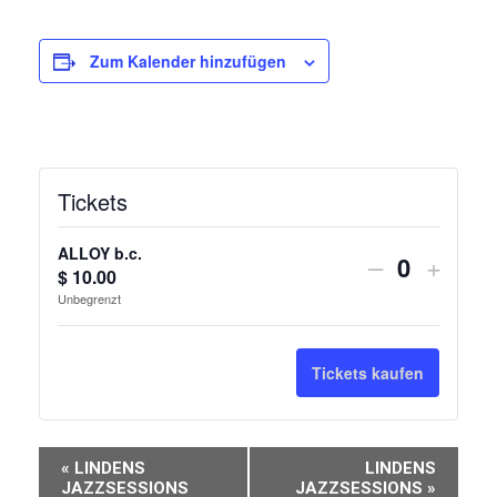
Zum Kalender hinzufügen
Tickets
ALLOY b.c.
Verringern
Erhöh
–
+
$
10.00
Anzahl
der
die
Unbegrenzt
Ticketanza
Ticke
für
für
Tickets kaufen
ALLOY
ALLO
b.c.
b.c.
Veranstaltung-
«
LINDENS
LINDENS
JAZZSESSIONS
JAZZSESSIONS
»