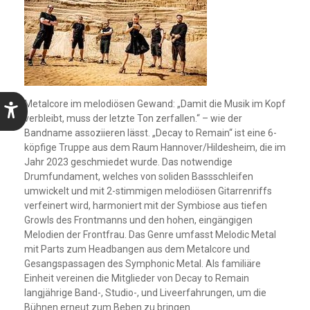
Metalcore im melodiösen Gewand: „Damit die Musik im Kopf
verbleibt, muss der letzte Ton zerfallen.“ – wie der
Bandname assoziieren lässt. „Decay to Remain“ ist eine 6-
köpfige Truppe aus dem Raum Hannover/Hildesheim, die im
Jahr 2023 geschmiedet wurde. Das notwendige
Drumfundament, welches von soliden Bassschleifen
umwickelt und mit 2-stimmigen melodiösen Gitarrenriffs
verfeinert wird, harmoniert mit der Symbiose aus tiefen
Growls des Frontmanns und den hohen, eingängigen
Melodien der Frontfrau. Das Genre umfasst Melodic Metal
mit Parts zum Headbangen aus dem Metalcore und
Gesangspassagen des Symphonic Metal. Als familiäre
Einheit vereinen die Mitglieder von Decay to Remain
langjährige Band-, Studio-, und Liveerfahrungen, um die
Bühnen erneut zum Beben zu bringen.