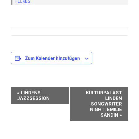
FLUKES
Zum Kalender hinzufügen
Veranstaltung-
«
LINDENS
KULTURPALAST
Navigation
JAZZSESSION
LINDEN
SONGWRITER
NIGHT: EMILIE
SANDIN
»