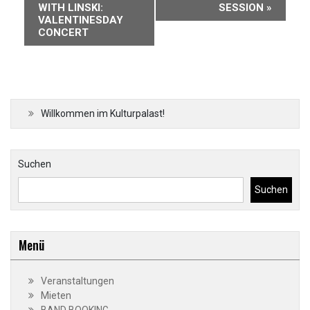
Navigation
WITH LINSKI:
SESSION
»
VALENTINESDAY
CONCERT
Willkommen im Kulturpalast!
Suchen
Suchen
Menü
Veranstaltungen
Mieten
BAND BOOKING