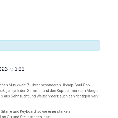
.
2023
0:30
@
schen Musikwelt. Zu ihrer besonderen Hiphop-Soul-Pop-
ichtfüßiger Lyrik den Sommer und den Kopfschmerz am Morgen
m Mix aus Sehnsucht und Weltschmerz auch den richtigen Nerv
y Gitarre und Keyboard, sowie einer starken
an Ort und Stelle stehen lässt.