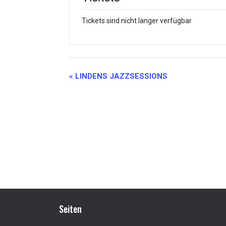
Tickets sind nicht länger verfügbar
Veranstaltung-
«
LINDENS JAZZSESSIONS
Navigation
Seiten