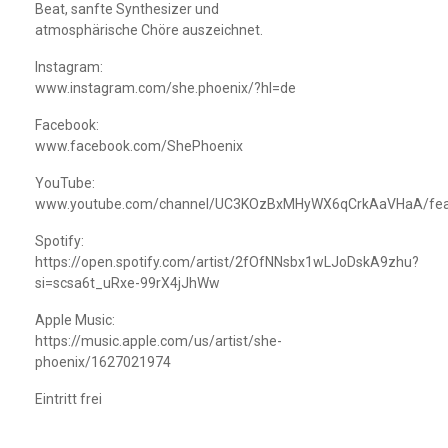
Beat, sanfte Synthesizer und
atmosphärische Chöre auszeichnet.
Instagram:
www.instagram.com/she.phoenix/?hl=de
Facebook:
www.facebook.com/ShePhoenix
YouTube:
www.youtube.com/channel/UC3KOzBxMHyWX6qCrkAaVHaA/fea
Spotify:
https://open.spotify.com/artist/2fOfNNsbx1wLJoDskA9zhu?
si=scsa6t_uRxe-99rX4jJhWw
Apple Music:
https://music.apple.com/us/artist/she-
phoenix/1627021974
Eintritt frei