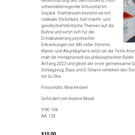
Neuschöpfung des Jahrhunderts, noch
schwindelerregende Virtuosität im
Gepäck. Stattdessen besticht sie mit
radikaler Ehrlichkeit, holt macht- und
gesellschaftskritische Themen auf die
Bühne und setzt sich für die
Enttabuisierung psychischer
Erkrankungen ein. Mit voller Stimme,
Klavier und Akustikgitarre setzt sie die Texte ih
malt die metaphorisch bis philosophischen Bilder 
Anfang 2023 und gleich der erste gemeinsame Gi
Schlagzeug, Bass und E-Gitarre verleihen den So
hin zu Ska.
Fotocredits: Nina Hecken
Gefördert von Iniative Musik
VVK: 10€
AK: 12€
$10.00