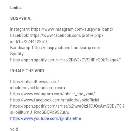
Links:
SUSPYRIA:
Instagram: https://www.instagram.com/suspyria_band/
Facebook: https://www.facebook.com/profile.php?
id=61572244122510
Bandcamp: https://suspyriaband.bandcamp.com
Spotify:
https://open.spotify.com/artist/2RW3xCVSHlDcQ9kTdkqo4F
INHALE THE VOID:
https://inhalethevoid.com/
inhalethevoid.bandcamp.com
https://www.instagram.com/inhale_the_void/
https://www.facebook.com/inhalethevoidofficial
https://open.spotify.com/artist/62hwaCIzHCUQcAmGCDyT0I?
si=o8lKumJ_RnqGBQPb957uuw
https://www.youtube.com/@inhalethe
void