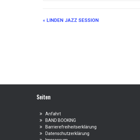
Veranstaltung-
«
LINDEN JAZZ SESSION
Navigation
Seiten
Anfahrt
BAND BOOKING
Barrierefreiheitserklärung
Datenschutzerklärung