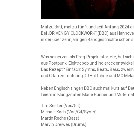
Mal zu dritt, mal zu fünft und seit Anfang 2024 ei
Bei „DRIVEN BY CLOCKWORK“ (DBC) aus Hannove
in der über zehnjährigen Bandgeschichte schon so
Was seinerzeit als Prog-Projekt startete, hat sic
aus Postpunk, Elektropop und Indierock entwickel
Das Rezept? Einfach: Synths, Beats, Bass, zwei
und Gitarren featuring DJ Hallfahne und MC Melan
Neben Englisch singen DBC auch mal kurz auf De
feiern in Klangzitaten Blade Runner und Mutemat
Tim Seidler (Voc/Git)
Michael Koch (Voc/Git/Synth)
Martin Reche (Bass)
Marvin Dreiwes (Drums)