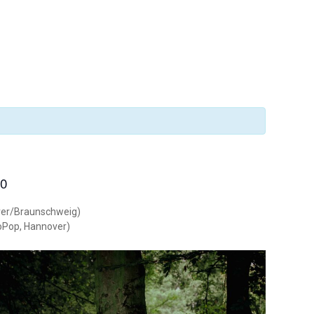
.
30
ver/Braunschweig)
Pop, Hannover)