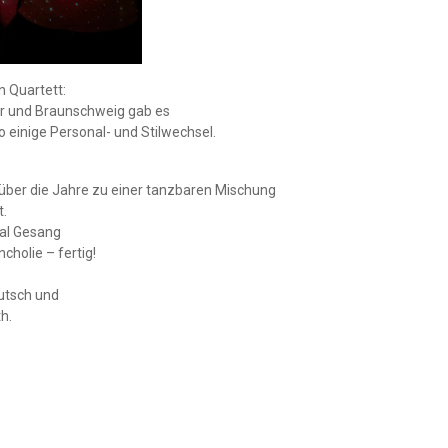
n Quartett:
r und Braunschweig gab es
 einige Personal- und Stilwechsel.
h über die Jahre zu einer tanzbaren Mischung
t.
mal Gesang
cholie – fertig!
utsch und
h.