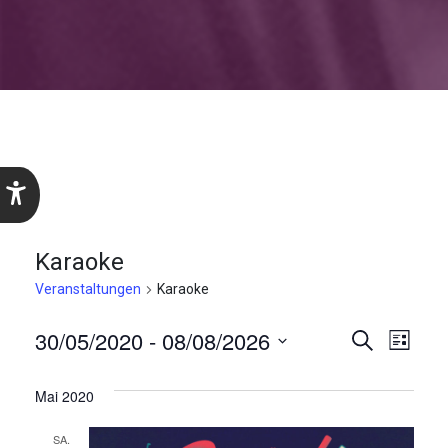
Karaoke
Veranstaltungen
Karaoke
Veranst
Vera
30/05/2020
 - 
08/08/2026
Suche
Liste
Ansi
Datum
Suche
wählen.
Mai 2020
Navi
und
SA.