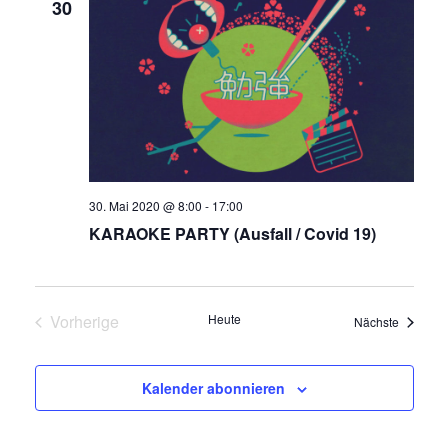
Ansicht
30
Navigat
30. Mai 2020 @ 8:00
-
17:00
KARAOKE PARTY (Ausfall / Covid 19)
Vorherige
Heute
Veransta
Nächste
Veranstaltungen
Kalender abonnieren