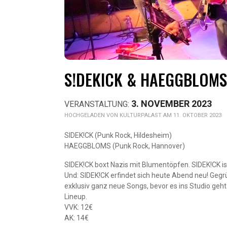
S!DEKICK & HAEGGBLOMS
3. NOVEMBER 2023
KULTURPALAST AM 11. OKTOBER 2023
SIDEK!CK (Punk Rock, Hildesheim)
HAEGGBLOMS (Punk Rock, Hannover)
SIDEK!CK boxt Nazis mit Blumentöpfen. SIDEK!CK ist
Und: SIDEK!CK erfindet sich heute Abend neu! Gegrü
exklusiv ganz neue Songs, bevor es ins Studio geht
Lineup.
VVK: 12€
AK: 14€