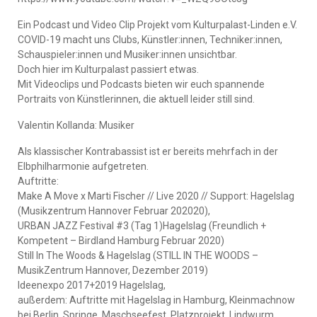
Ein Podcast und Video Clip Projekt vom Kulturpalast-Linden e.V.
COVID-19 macht uns Clubs, Künstler:innen, Techniker:innen,
Schauspieler:innen und Musiker:innen unsichtbar.
Doch hier im Kulturpalast passiert etwas.
Mit Videoclips und Podcasts bieten wir euch spannende
Portraits von Künstlerinnen, die aktuell leider still sind.
Valentin Kollanda: Musiker
Als klassischer Kontrabassist ist er bereits mehrfach in der
Elbphilharmonie aufgetreten.
Auftritte:
Make A Move x Marti Fischer // Live 2020 // Support: Hagelslag
(Musikzentrum Hannover Februar 202020),
URBAN JAZZ Festival #3 (Tag 1)Hagelslag (Freundlich +
Kompetent – Birdland Hamburg Februar 2020)
Still In The Woods & Hagelslag (STILL IN THE WOODS –
MusikZentrum Hannover, Dezember 2019)
Ideenexpo 2017+2019 Hagelslag,
außerdem: Auftritte mit Hagelslag in Hamburg, Kleinmachnow
bei Berlin, Springe, Maschseefest, Platzprojekt, Lindwurm,