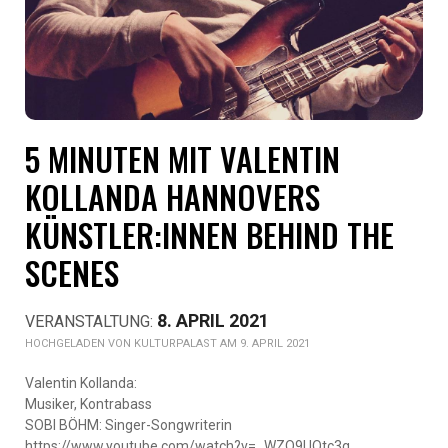
5 MINUTEN MIT VALENTIN
KOLLANDA HANNOVERS
KÜNSTLER:INNEN BEHIND THE
SCENES
8. APRIL 2021
KULTURPALAST AM 9. APRIL 2021
Valentin Kollanda:
Musiker, Kontrabass
SOBI BÖHM: Singer-Songwriterin
https://www.youtube.com/watch?v=_WZQ9UOtc3g