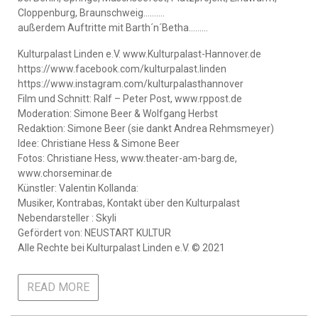
Cloppenburg, Braunschweig……….
außerdem Auftritte mit Barth´n´Betha………
Kulturpalast Linden e.V. www.Kulturpalast-Hannover.de
https://www.facebook.com/kulturpalast.linden
https://www.instagram.com/kulturpalasthannover
Film und Schnitt: Ralf – Peter Post, www.rppost.de
Moderation: Simone Beer & Wolfgang Herbst
Redaktion: Simone Beer (sie dankt Andrea Rehmsmeyer)
Idee: Christiane Hess & Simone Beer
Fotos: Christiane Hess, www.theater-am-barg.de,
www.chorseminar.de
Künstler: Valentin Kollanda:
Musiker, Kontrabas, Kontakt über den Kulturpalast
Nebendarsteller : Skyli
Gefördert von: NEUSTART KULTUR
Alle Rechte bei Kulturpalast Linden e.V. © 2021
READ MORE