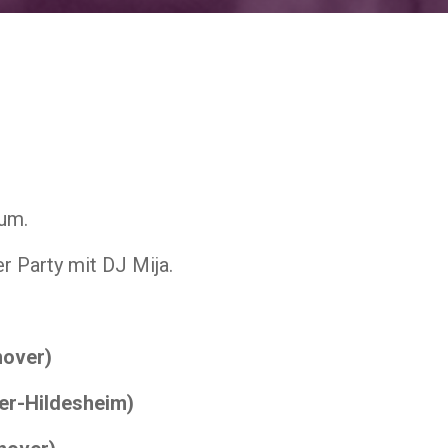
äum.
r Party mit DJ Mija.
nover)
er-Hildesheim)