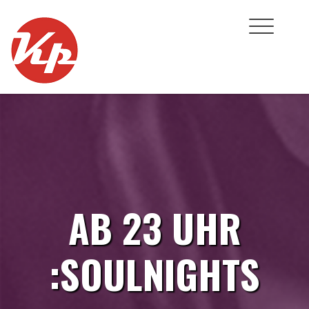
Skip
to
content
AB 23 UHR
:SOULNIGHTS