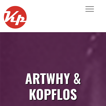
Skip
to
content
ARTWHY &
KOPFLOS