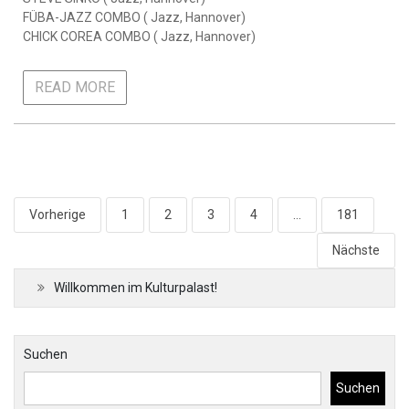
FÜBA-JAZZ COMBO ( Jazz, Hannover)
CHICK COREA COMBO ( Jazz, Hannover)
READ MORE
Seitennummerierung
Vorherige
1
2
3
4
…
181
der
Nächste
Beiträge
Willkommen im Kulturpalast!
Suchen
Suchen