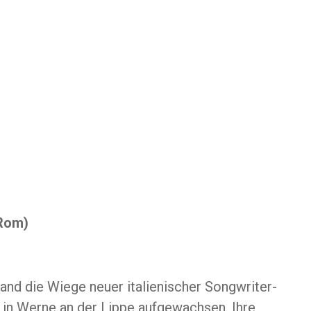
/Rom)
and die Wiege neuer italienischer Songwriter-
st in Werne an der Lippe aufgewachsen. Ihre