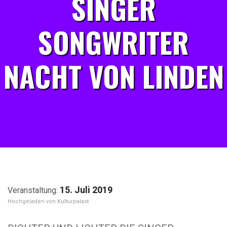
SINGER
SONGWRITER
NACHT VON LINDEN
15. Juli 2019
Kulturpalast