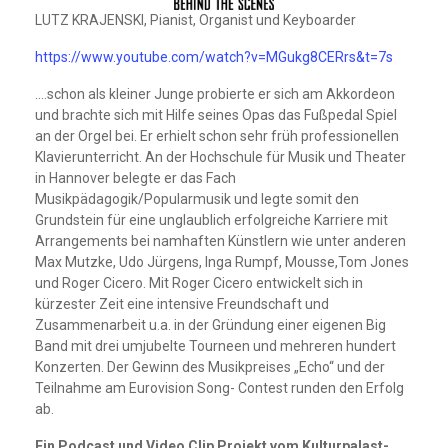
LUTZ KRAJENSKI, Pianist, Organist und Keyboarder
https://www.youtube.com/watch?v=MGukg8CERrs&t=7s
….schon als kleiner Junge probierte er sich am Akkordeon
und brachte sich mit Hilfe seines Opas das Fußpedal Spiel
an der Orgel bei. Er erhielt schon sehr früh professionellen
Klavierunterricht. An der Hochschule für Musik und Theater
in Hannover belegte er das Fach
Musikpädagogik/Popularmusik und legte somit den
Grundstein für eine unglaublich erfolgreiche Karriere mit
Arrangements bei namhaften Künstlern wie unter anderen
Max Mutzke, Udo Jürgens, Inga Rumpf, Mousse,Tom Jones
und Roger Cicero. Mit Roger Cicero entwickelt sich in
kürzester Zeit eine intensive Freundschaft und
Zusammenarbeit u.a. in der Gründung einer eigenen Big
Band mit drei umjubelte Tourneen und mehreren hundert
Konzerten. Der Gewinn des Musikpreises „Echo“ und der
Teilnahme am Eurovision Song- Contest runden den Erfolg
ab.
Ein Podcast und Video Clip Projekt vom Kulturpalast-