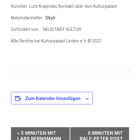
Künstler: Lutz Krajenski, Kontakt über den Kulturpalast
Nebendarsteller :
Skyli
Gefördert von: NEUSTART KULTUR
Alle Rechte bei Kulturpalast Linden e.V. © 2021
Zum Kalender hinzufügen
Veranstaltung-
«
5 MINUTEN MIT
5 MINUTEN MIT
LARS BERNSMANN
RALF-PETER POST