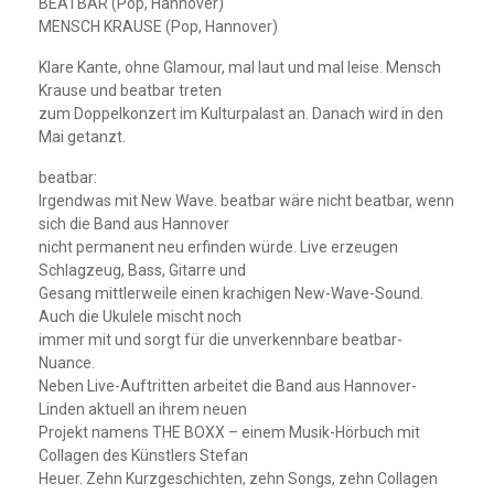
BEATBAR (Pop, Hannover)
MENSCH KRAUSE (Pop, Hannover)
Klare Kante, ohne Glamour, mal laut und mal leise. Mensch
Krause und beatbar treten
zum Doppelkonzert im Kulturpalast an. Danach wird in den
Mai getanzt.
beatbar:
Irgendwas mit New Wave. beatbar wäre nicht beatbar, wenn
sich die Band aus Hannover
nicht permanent neu erfinden würde. Live erzeugen
Schlagzeug, Bass, Gitarre und
Gesang mittlerweile einen krachigen New-Wave-Sound.
Auch die Ukulele mischt noch
immer mit und sorgt für die unverkennbare beatbar-
Nuance.
Neben Live-Auftritten arbeitet die Band aus Hannover-
Linden aktuell an ihrem neuen
Projekt namens THE BOXX – einem Musik-Hörbuch mit
Collagen des Künstlers Stefan
Heuer. Zehn Kurzgeschichten, zehn Songs, zehn Collagen