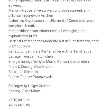
immer sphärisch und dicht – kein Ton zuviel, kein Wort
zuwenig.
Mensch Krause ist versunken, und doch sonnenklar –
stilistisch irgendwo zwischen
Gisbert zu Knyphausen und Element of Crime entstehen
komplexe, kreative
Kompositionen von träumerischer Leichtigkeit und
hypnotischer Kraft.
Lieder für versonnene Momente auf der Fensterbank, ohne
Glamour, ohne
Behauptungen. Klare Kante, hörbare Schaffensfreude
getragen von der natürlichen
Energie handgefertigter Musik. Mensch Krause eben.
Piano & Gesang: Alex Krause
Bass: Jan Semmler
Gitarre: Dariusz Poroszewski
Schlagzeug: Holger Cramm
Gesang : Silvia Münz
VK:10,00 Euro
AK:12,00 Euro