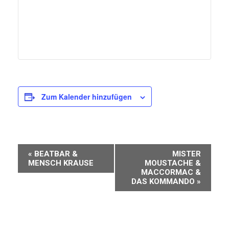
Zum Kalender hinzufügen
Veranstaltung-
«
BEATBAR &
MISTER
Navigation
MENSCH KRAUSE
MOUSTACHE &
MACCORMAC &
DAS KOMMANDO
»