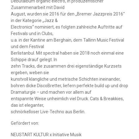
Debütalbum organic electro, in produzentischer
Zusammenarbeit mit David
August, wurden sie 2016 für den „Bremer Jazzpreis 2016“
in der Kategorie „Jazz &
Electronics“ nominiert, es folgten zahlreiche Auftritte auf
Festivals und in Clubs,
u.a. in der Kantine am Berghain, dem Tallinn Music Festival
und dem Festival
Berlistanbul. Mit spectral haben sie 2018 noch einmal eine
Schippe drauf gelegt. In
zehn Tracks, die zusammen drei eigenständige Kurzsets
ergeben, weben sie
kunstvoll klangliche und metrische Schichten ineinander,
bohren dicke DiscoBretter, liefern perfekte build up und drop
Dramaturgie – und machen vor allem auf
entspannte Weise unheimlich viel Druck. Cats & Breakkies,
das ist eleganter,
schnörkelloser Live-Techno aus Berlin.
Gefördert von:
NEUSTART KULTUR x Initiative Musik