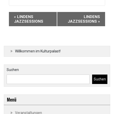
Veranstaltung-
«
LINDENS
LINDENS
Navigation
JAZZSESSIONS
JAZZSESSIONS
»
Willkommen im Kulturpalast!
Suchen
Suchen
Menü
Veranstaltungen