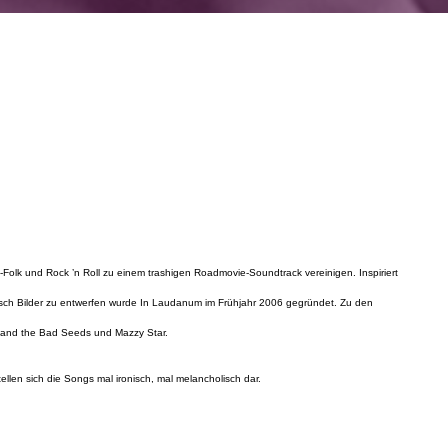
Folk und Rock ’n Roll zu einem trashigen Roadmovie-Soundtrack vereinigen. Inspiriert
isch Bilder zu entwerfen wurde In Laudanum im Frühjahr 2006 gegründet. Zu den
e and the Bad Seeds und Mazzy Star.
llen sich die Songs mal ironisch, mal melancholisch dar.