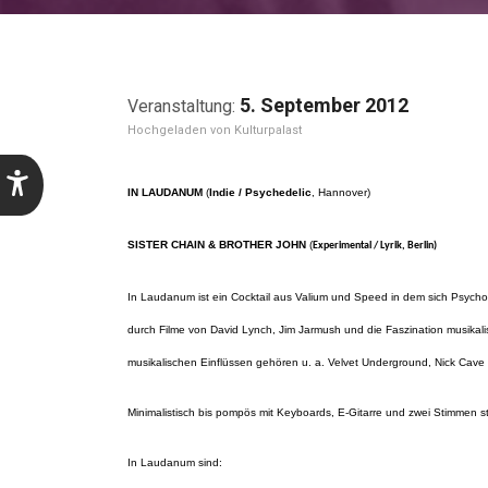
5. September 2012
Kulturpalast
IN LAUDANUM
(
Indie / Psychedelic
, Hannover)
SISTER CHAIN & BROTHER JOHN
(
Experimental / Lyrik, Berlin)
In Laudanum ist ein Cocktail aus Valium und Speed in dem sich Psycho-
durch Filme von David Lynch, Jim Jarmush und die Faszination musikal
musikalischen Einflüssen gehören u. a. Velvet Underground, Nick Cav
Minimalistisch bis pompös mit Keyboards, E-Gitarre und zwei Stimmen ste
In Laudanum sind: