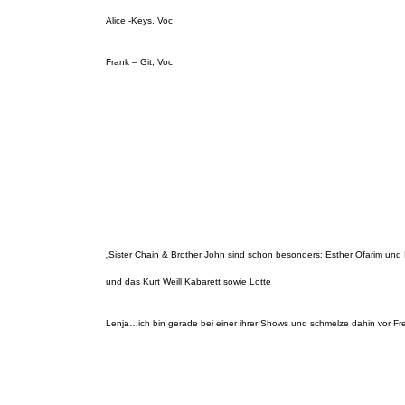
Alice -Keys, Voc
Frank – Git, Voc
„Sister Chain & Brother John sind schon besonders: Esther Ofarim und
und das Kurt Weill Kabarett sowie Lotte
Lenja…ich bin gerade bei einer ihrer Shows und schmelze dahin vor Fre