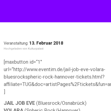
13. Februar 2018
Kulturpalast
[maxbutton id=“1″
url=“http://www.eventim.de/jail-job-eve-volara-
bluesrockspheric-rock-hannover-tickets.html?
affiliate=TUG&doc=artistPages%2Ftickets&fun=
]
JAIL JOB EVE
(Bluesrock/Osnabrück)
VOLARA
(Spheric Rock/Hannover)