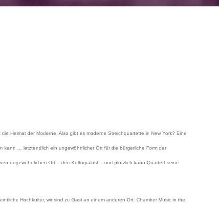
st die Heimat der Moderne. Also gibt es moderne Streichquartette in New York? Eine
en kann … letztendlich ein ungewöhnlicher Ort für die bürgerliche Form der
en ungewöhnlichen Ort – den Kulturpalast – und plötzlich kann Quartett seine
intliche Hochkultur, wir sind zu Gast an einem anderen Ort: Chamber Music in the