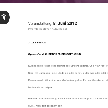
8. Juni 2012
Kulturpalast
JAZZ-SESSION
Opener-Band
:
CHAMBER MUSIC GOES CLUB
Europa ist die eigentliche Heimat des Streichquartetts. Und New York i
Stadt mit Europäern, eine Stadt, die alles kennt, in der man alles erleb
Kammermusik. Wir entdecken Manhatten, gehen für uns Klassiker an ein
Modernität aufzeigen.
Ein überraschendes Programm aus einer Kulturmetropole – für die verme
club… Man darf gespannt sein.