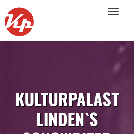
Skip
to
content
KULTURPALAST
LINDEN`S