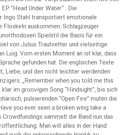
te EP “Head Under Water” . Die
Ingo Stahl transportiert emotionale
e Floskeln auskommen. Schlagzeuger
northodoxen Spielstil die Basis für ein
l von Julius Trautvetter und vielseitige
an Luig. Vom ersten Moment an ist klar, dass
 Sprache gefunden hat. Die englischen Texte
t, Liebe, und den nicht leichter werdenden
nzigers. „Remember when you told me this
 klar im groovigen Song “Hindsight”, bis sich
härisch, pulsierenden “Open Fire” muten die
„Have you ever seen a broken wing take a
nes Crowdfundings sammelt die Band nun das
öffentlichung. Man will alles in der Hand
und auch die entsprechende Haptik zu