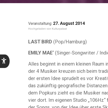
27. August 2014
Kulturpalast
LAST BIRD
(Pop/Hamburg)
EMILY MAE‘
(Singer-Songwriter / Ind
Alles beginnt in einem kleinen Raum
der 4 Musiker kreuzen sich beim trad
der ersten Idee sprudelt es vor Kreativ
das zukünftig geografische Distanzen
dem Popkurs zieht es die Musiker na
vier dort. Im eigenen Studio „106Hz“
der Songs, von der Idee über erste Ski