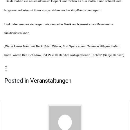
Beide haben ein neues Album im Gepäck und wollen es nun mal laut und schnell, mal
langsam und leise mit ihren ausgezeichneten backing-Bands vortragen.
Und dabei werden sie zeigen, wie deutsche Musik auch jenseits des Mainstreams
funktionieren kann.
„Wenn Aimee Mann mit Beck, Brian Wilson, Bud Spencer und Terrence Hill geschlafen
hätte, wären Ben Schadow und Pele Caster ihre wohlgeratenen Töchter“ (Serge Hansen)
g
Posted in
Veranstaltungen