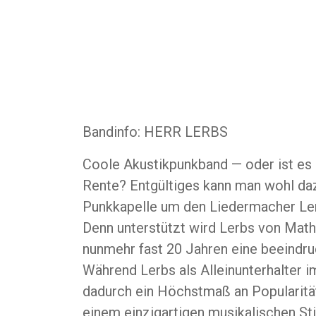
Bandinfo: HERR LERBS
Coole Akustikpunkband — oder ist es d
Rente? Entgültiges kann man wohl daz
Punkkapelle um den Liedermacher Ler
Denn unterstützt wird Lerbs von Mathi
nunmehr fast 20 Jahren eine beeindr
Während Lerbs als Alleinunterhalter i
dadurch ein Höchstmaß an Popularität
einem einzigartigen musikalischen St