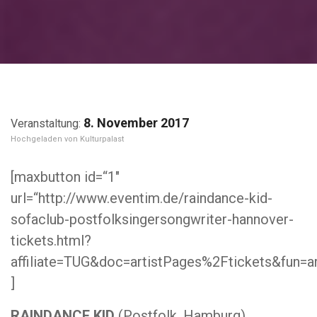
8. November 2017
Kulturpalast
[maxbutton id=“1″
url=“http://www.eventim.de/raindance-kid-
sofaclub-postfolksingersongwriter-hannover-
tickets.html?
affiliate=TUG&doc=artistPages%2Ftickets&fun=
]
RAINDANCE KID
(Postfolk, Hamburg)