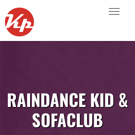
Skip
to
content
RAINDANCE KID &
SOFACLUB