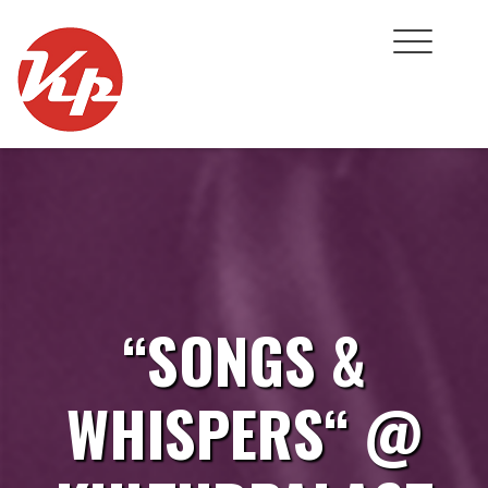
Skip
to
content
“SONGS &
WHISPERS“ @