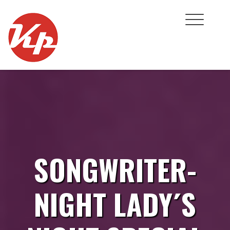
Skip
to
content
SONGWRITER-
NIGHT LADY´S