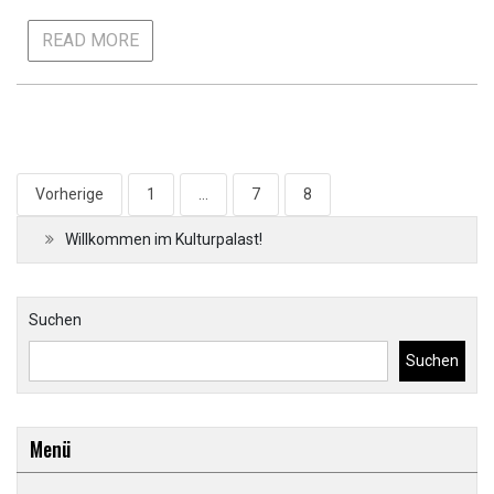
READ MORE
Seitennummerierung
Vorherige
1
…
7
8
der
Willkommen im Kulturpalast!
Beiträge
Suchen
Suchen
Menü