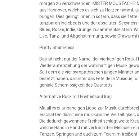
morgen zu verschwenden. MISTER MOUSTACHE: Mist
aus Hannover, welches es sich zu Herzen nimmt, g
bringen. Dies gelingt ihnen in sofern, dass sie fett
tanzbaren Indiebeats und der absoluten Sexyness 
Blues, Rocke, Indie, Grunge zusammenkleistern. Wi
Live; Tanz- und Abgehstimmung, sowie Ohrwurmfakt
Pretty Shameless:
Das ist nicht nur der Name, der vierköpfigen Rock-
Wiederauferstehung der wahrhaftigen Musik gewo
Seit dem die vier sympathischen jungen Männer an
besetzt haben, darunter das Fête de la Musique, wi
geniale Schamlosigkeit des Quartetts!
Alternative Rock mit Freiheitsauftrag
Mit all ihrer unbändigen Liebe zur Musik, durchbre
erschaffen damit eine musikalische Vielfältigkeit,
Die dadurch gewonnene Freiheit schlägt weite Kreis
welche Hand in Hand mit verträumten Melodien ein
Tanzen, Springen und auch zum Feiern mitreißen!