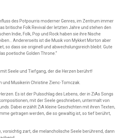
influss des Potpourris moderner Genres, im Zentrum immer
as britische Folk Revival der letzten Jahre und stehen den
hen Indie, Folk, Pop und Rock haben sie ihre Nische
iben… Andererseits ist die Musik von Mykket Morton aber
, so dass sie originell und abwechslungsreich bleibt. Gute
 das poetische Golden Throne.“
 mit Seele und Tiefgang, der die Herzen berührt!
in und Musikerin Christine Zienc-Tomczak.
Herzen. Es ist der Pulsschlag des Lebens, der in ZiAs Songs
rkompositionen, mit der Seele geschrieben, untermalt von
nds. Dabei erzählt ZiA kleine Geschichten mit ihren Texten,
imme getragen werden, die so gewaltig ist, so tief berührt,
e, vorsichtig zart, die melancholische Seele berührend, dann
machend.