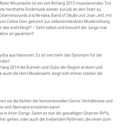
er Moustache ist ein seit Anfang 2015 musizierendes Trio
ute herzhafte Rockmusik wieder zurück an den Start zu
e Gitarrensounds á la Nirvana, Band of Skulls und Joan Jett, mit
von Celine Dion gekonnt zur selbstentdeckten Musikrichtung
e das wohl klingt? – Seht selbst und besucht die Jungs mal
or ist garantiert!
Hydra aus Hannover; Es ist viel mehr das Synonym für die
rden!
fang 2014 die Bühnen und Clubs der Region erobert und
e auch die Herri Musiknacht, zeigt sich immer stärker die
chen sie die Ketten der konventionellen Genre-Verhältnisse und
 der sich Niemand entziehen kann!
e in ihren Songs. Seien es nun die gewaltigen Gitarren-Riffs,
her gehen, oder auch die treibenden Rythmen, die einen zum