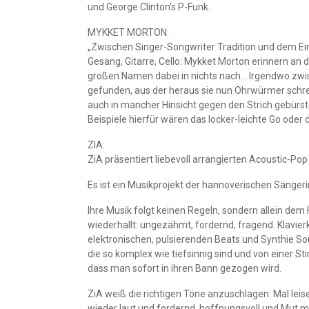
und George Clinton’s P-Funk.
MYKKET MORTON:
„Zwischen Singer-Songwriter Tradition und dem E
Gesang, Gitarre, Cello: Mykket Morton erinnern an d
großen Namen dabei in nichts nach… Irgendwo zwisc
gefunden, aus der heraus sie nun Ohrwürmer schre
auch in mancher Hinsicht gegen den Strich gebürstet
Beispiele hierfür wären das locker-leichte Go oder
ZIA:
ZiA präsentiert liebevoll arrangierten Acoustic-Pop
Es ist ein Musikprojekt der hannoverischen Sänger
Ihre Musik folgt keinen Regeln, sondern allein dem 
wiederhallt: ungezähmt, fordernd, fragend. Klavie
elektronischen, pulsierenden Beats und Synthie Sou
die so komplex wie tiefsinnig sind und von einer St
dass man sofort in ihren Bann gezogen wird.
ZiA weiß die richtigen Töne anzuschlagen: Mal leis
wieder laut und fordernd, hoffnungsvoll und Mut 