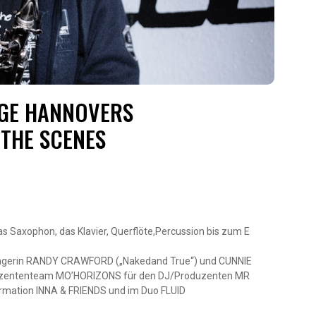
GGE HANNOVERS
 THE SCENES
das Saxophon, das Klavier, Querflöte,Percussion bis zum E
 Sängerin RANDY CRAWFORD („Nakedand True“) und CUNNIE
oduzententeam MO’HORIZONS für den DJ/Produzenten MR
Formation INNA & FRIENDS und im Duo FLUID