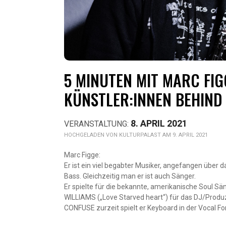
5 MINUTEN MIT MARC FI
KÜNSTLER:INNEN BEHIND
8. APRIL 2021
KULTURPALAST AM 9. APRIL 2021
Marc Figge:
Er ist ein viel begabter Musiker, angefangen über 
Bass. Gleichzeitig man er ist auch Sänger.
Er spielte für die bekannte, amerikanische Soul
WILLIAMS („Love Starved heart“) für das DJ/Pr
CONFUSE zurzeit spielt er Keyboard in der Vocal 