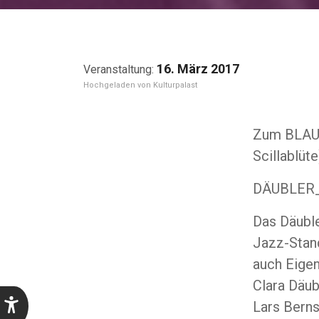
16. März 2017
Kulturpalast
Zum BLAUE
Scillablüte
DÄUBLER_
Das Däubl
Jazz-Stan
auch Eige
Clara Däub
Lars Bern