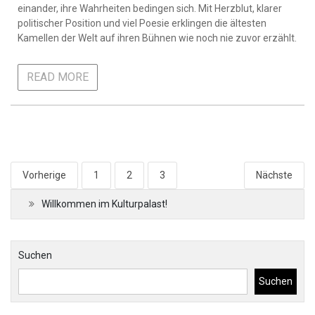
einander, ihre Wahrheiten bedingen sich. Mit Herzblut, klarer
politischer Position und viel Poesie erklingen die ältesten
Kamellen der Welt auf ihren Bühnen wie noch nie zuvor erzählt.
READ MORE
Seitennummerierung
Vorherige
1
2
3
Nächste
der
Willkommen im Kulturpalast!
Beiträge
Suchen
Suchen