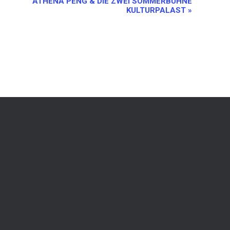
ATHENA PENG & DIE ZWEI SOMMERBÜHNE
KULTURPALAST
»