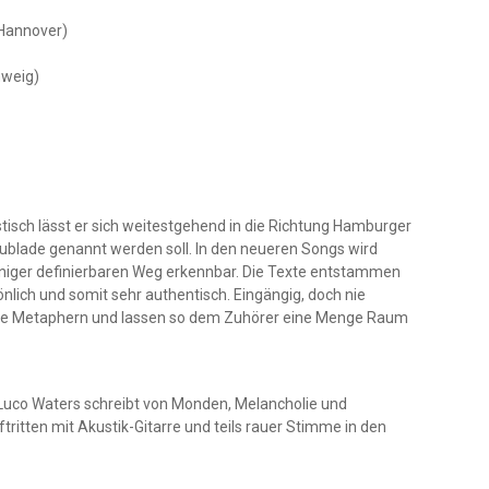
Hannover)
hweig)
istisch lässt er sich weitestgehend in die Richtung Hamburger
ublade genannt werden soll. In den neueren Songs wird
eniger definierbaren Weg erkennbar. Die Texte entstammen
önlich und somit sehr authentisch. Eingängig, doch nie
reale Metaphern und lassen so dem Zuhörer eine Menge Raum
 Luco Waters schreibt von Monden, Melancholie und
tritten mit Akustik-Gitarre und teils rauer Stimme in den