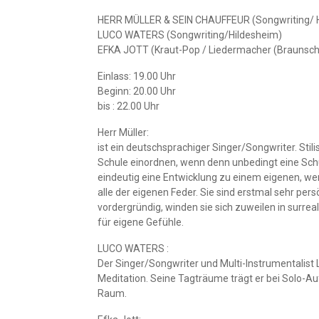
HERR MÜLLER & SEIN CHAUFFEUR (Songwriting/ 
LUCO WATERS (Songwriting/Hildesheim)
EFKA JOTT (Kraut-Pop / Liedermacher (Braunsc
Einlass: 19.00 Uhr
Beginn: 20.00 Uhr
bis : 22.00 Uhr
Herr Müller:
ist ein deutschsprachiger Singer/Songwriter. Stil
Schule einordnen, wenn denn unbedingt eine Sch
eindeutig eine Entwicklung zu einem eigenen, w
alle der eigenen Feder. Sie sind erstmal sehr pers
vordergründig, winden sie sich zuweilen in sur
für eigene Gefühle.
LUCO WATERS :
Der Singer/Songwriter und Multi-Instrumentalist
Meditation. Seine Tagträume trägt er bei Solo-Auf
Raum.