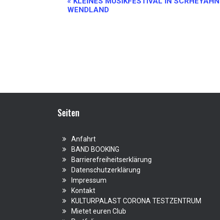
Veranstaltung-
«
KLEINES MUSIKFESTIVAL IN SCRHEYAHN
WENDLAND
Navigation
Seiten
Anfahrt
BAND BOOKING
Barrierefreiheitserklärung
Datenschutzerklärung
Impressum
Kontakt
KULTURPALAST CORONA TESTZENTRUM
Mietet euren Club