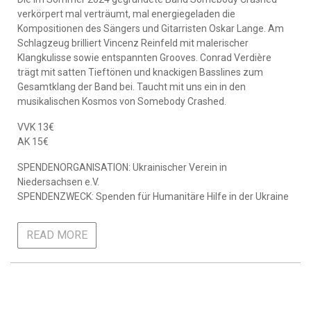
verkörpert mal verträumt, mal energiegeladen die
Kompositionen des Sängers und Gitarristen Oskar Lange. Am
Schlagzeug brilliert Vincenz Reinfeld mit malerischer
Klangkulisse sowie entspannten Grooves. Conrad Verdière
trägt mit satten Tieftönen und knackigen Basslines zum
Gesamtklang der Band bei. Taucht mit uns ein in den
musikalischen Kosmos von Somebody Crashed.
VVK 13€
AK 15€
SPENDENORGANISATION: Ukrainischer Verein in
Niedersachsen e.V.
SPENDENZWECK: Spenden für Humanitäre Hilfe in der Ukraine
READ MORE