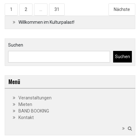
Seitennummerierung
1
2
…
31
Nächste
der
Willkommen im Kulturpalast!
Beiträge
Suchen
Suchen
Menü
Veranstaltungen
Mieten
BAND BOOKING
Kontakt