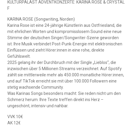
KULTURPALAST ADVENTKONZERTE: KARINA ROSE & CRYSTAL
F
KARINA ROSE (Songwriting, Norden)
Karina Rose ist eine 24-jährige Künstlerin aus Ostfriesland, die
mit ehrlichen Worten und kompromisslosem Sound eine neue
Stimme der deutschen Singer/Songwriter-Szene geworden
ist. Ihre Musik verbindet Post-Punk-Energie mit elektronischen
Einflüssen und zieht Hörer:innen in eine rohe, direkte
Gefühlswelt.
2025 gelang ihr der Durchbruch mit der Single „Lieblos“, die
inzwischen über 5 Millionen Streams verzeichnet. Auf Spotify
zählt sie mittlerweile mehr als 450.000 monatliche Hörer:innen,
und auf TikTok erreicht sie mit über 100.000 Followern eine
stetig wachsende Community.
Was Karinas Songs besonders macht: Sie reden nicht um den
Schmerz herum. Ihre Texte treffen direkt ins Herz –
ungeschönt, intensiv und nahbar.
VVK 10€
AK 12€