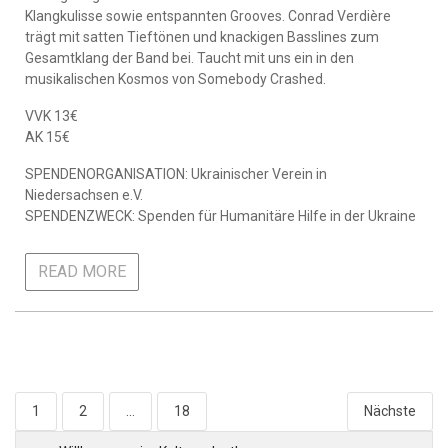
Klangkulisse sowie entspannten Grooves. Conrad Verdière
trägt mit satten Tieftönen und knackigen Basslines zum
Gesamtklang der Band bei. Taucht mit uns ein in den
musikalischen Kosmos von Somebody Crashed.
VVK 13€
AK 15€
SPENDENORGANISATION: Ukrainischer Verein in
Niedersachsen e.V.
SPENDENZWECK: Spenden für Humanitäre Hilfe in der Ukraine
READ MORE
Seitennummerierung
1
2
…
18
Nächste
der