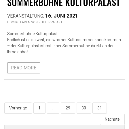
SOMMERBÜHNE KULTURPALAST
16. JUNI 2021
KULTURPALAST
Sommerbühne Kulturpalast
Endlich ist es so weit, ein warmer Kultursommer kann kommen
– der Kulturpalast ist mit einer Sommerbühne direkt an der
Ihme dabei!
READ MORE
Seitennummerierung
Vorherige
1
…
29
30
31
der
Nächste