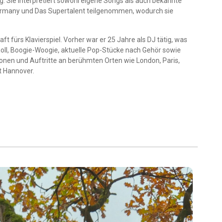
g. Sie interpretiert sowohl eigene Songs als auch bekannte
Germany und Das Supertalent teilgenommen, wodurch sie
 fürs Klavierspiel. Vorher war er 25 Jahre als DJ tätig, was
n‘ Roll, Boogie-Woogie, aktuelle Pop-Stücke nach Gehör sowie
onen und Auftritte an berühmten Orten wie London, Paris,
t Hannover.