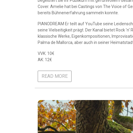
begeistert sie ihr Publikum mit gefühlvollem Gesan
Cover. Amelie hat bei Castings von The Voice of 
bereits Bühnenerfahrung sammeln konnte.
PIANODREAM Er teilt auf YouTube seine Leidenschaft
seine Vielseitigkeit prägt. Der Kanal bietet Rock ’
klassische Werke, Eigenkompositionen, Improvisati
Palma de Mallorca, aber auch in seiner Heimatstad
VVK: 10€
AK: 12€
READ MORE