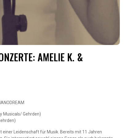
NZERTE: AMELIE K. &
 PIANODREAM
ey Musicals/ Gehrden)
Gehrden)
it einer Leidenschaft für Musik. Bereits mit 11 Jahren