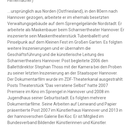
Filmemacher)
….ursprünglich aus Norden (Ostfriesland), in den 80ern nach
Hannover gezogen, arbeitete er im ehemals besetzten
Verwaltungsgebäude auf dem Sprengelgelände Nordstadt. Er
arbeitete als Maskenbauer beim Scharniertheater Hannover. Er
inszenierte sein Maskentheaterstück Tubenballett und
Pinselpunk auf dem Kleinen Fest im Großen Garten. Es folgten
weitere Inszenierungen und er übernahm die
Geschäftsführung und die künstlerische Leitung des
Scharniertheaters Hannover. Post begleitete 2006 den
Ballettdirektor Stephan Thoss mit der Kamera bei den Proben
zu seiner letzten Inszenierung an der Staatsoper Hannover.
Der Dokumentarfilm wurde im ZDF-Theaterkanal ausgestrahlt.
Posts Theaterstück “Das verratene Selbst” hatte 2007
Premiere im Kino im Sprengel in Hannover und 2008 im
Jugendhaus seiner Geburtsstadt. Es folgten mehrere
Dokumentarfilme. Seine Arbeiten auf Leinwand und Papier
präsentierte Post 2007 im Künstlerhaus Hannover und 2013 in
der hannoverschen Galerie Bei Koc. Er ist Mitglied im
Bundesverband Bildender Künstlerinnen und Künstler.