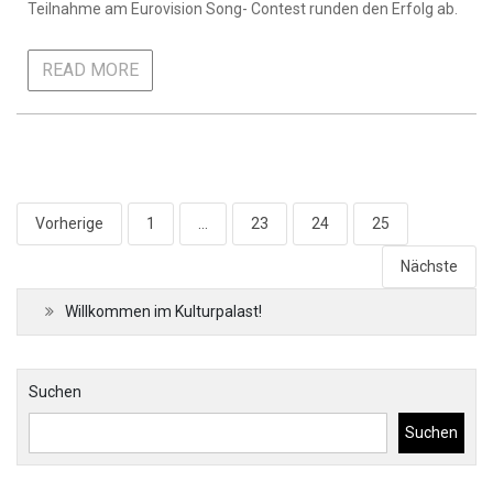
Teilnahme am Eurovision Song- Contest runden den Erfolg ab.
READ MORE
Seitennummerierung
Vorherige
1
…
23
24
25
der
Nächste
Beiträge
Willkommen im Kulturpalast!
Suchen
Suchen